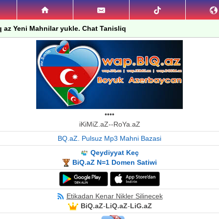
 az Yeni Mahnilar yukle. Chat Tanisliq
••••
iKiMiZ.aZ--RoYa.aZ
BQ.aZ. Pulsuz Mp3 Mahni Bazasi
Qeydiyyat Keç
BiQ.aZ N=1 Domen Satiwi
Etikadan Kenar Nikler Silinecek
BiQ.aZ
-
LiQ.aZ
-
LiG.aZ