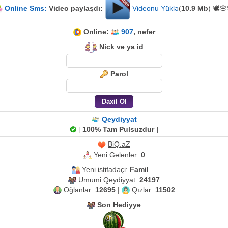
Online Sms:
Video paylaşdı:
Videonu Yüklə
(
10.9 Mb
) 🕊️
Online:
907
, nəfər
Nick və ya id
Parol
Qeydiyyat
[
100% Tam Pulsuzdur
]
BiQ.aZ
Yeni Gələnler:
0
Yeni istifadəçi:
Famil__
Umumi Qeydiyyat:
24197
Oğlanlar:
12695
|
Qızlar:
11502
Son Hediyyə