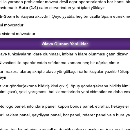
ri ilə yaranan problemlər mövcut deyil əgər operatorlardan hər hansı bir
t avtomatik
Auto (1.4)
catın serverindən yeni ipləri yükləyir
ti-Spam
funksiyasi aktivdir ! Qeydiyyatda heç bir üsulla Spam etmək 
mi mövcutdur
k
sistemi mövcutdur
Əlavə Olunan Yeniliklər
avə funksiyaların idarə olunması, infoların idarə olunması çatın dizayn 
N
vasitəsi ilə aparılır çatda sıfırlanma zamanı heç bir ağırlıq olmur
rı nəzərə alaraq skriptə əlavə yüngülləşdirici funksiyalar yazılıb ! Skript 
əyir
 vur göndər(ekrana bildiriş kimi çıxır), öpüş göndər(ekrana bildiriş kimi
kimi çıxır), şəkil yarışması, bal xidmətlərində yeni xidmətlər və daha 
o logo panel, info idarə panel, kupon bonus panel, etiraflar, hekayələr
ləri, reklam panel, qeydiyyat panel, bot panel, referer panel ve.s bur
dıran hər bir adminə azercell partnerlik pulsuz qoşulur və + azərcell 