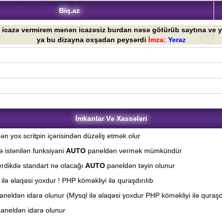
Biq.az
 icazə vermirəm mənən icazəsiz burdan nəsə götürüb saytına ve y
ya bu dizayna oxşadan peysərdi
İmza:
Yeraz
İmkanlar Və Xassələri
ən yox scritpin içərisindən düzəliş etmək olur
yə istənilən funksiyani
AUTO
paneldən vermək mümkündür
erdikdə standart nə olacağı
AUTO
paneldən təyin olunur
lə əlaqəsi yoxdur ! PHP köməkliyi ilə quraşdırılıb
neldən idarə olunur (Mysql ilə əlaqəsi yoxdur PHP köməkliyi ilə quraşdı
aneldən idarə olunur