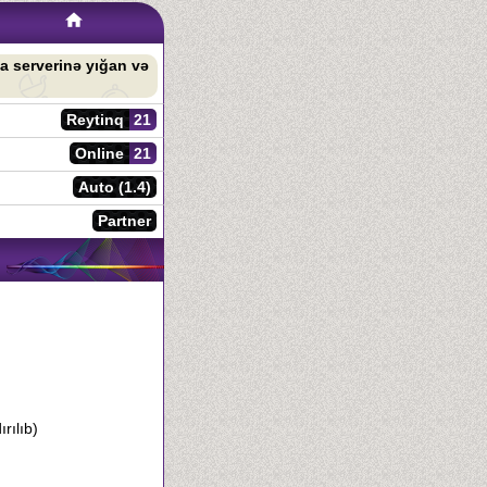
a serverinə yığan və
Reytinq
21
Online
21
Auto (1.4)
Partner
rılıb)