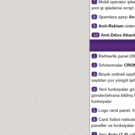
7
Mobil operator iplə
yeni ip işlədərsə scrip
8
Spamlara qarşı
An
9
Anti-Reklam
siste
10
Anti-Ddos Attac
1
Rəhbərlik panel (Əl
2
Sıfırlanmalar
CRO
3
Böyük onlineli saytla
saytdan çox yüngül işd
4
Yeni funksiyalar göz
göndər(ekrana bildiriş 
funksiyalar
5
Logo rand panel, fot
6
Canlı futbol nəticə
panellər və funksiyalar
7
Yeni
Auto (1.4)
yığ