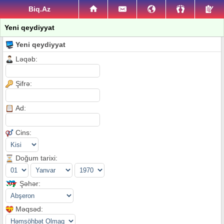
Biq.Az
Yeni qeydiyyat
Yeni qeydiyyat
Ləqəb:
Şifrə:
Ad:
Cins:
Doğum tarixi:
Şəhər:
Məqsəd: