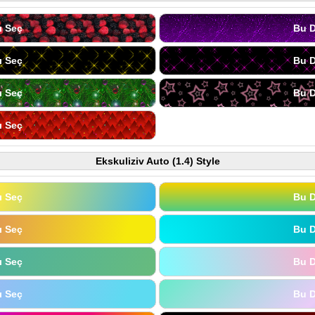
ı Seç
Bu D
ı Seç
Bu D
ı Seç
Bu D
ı Seç
Ekskuliziv Auto (1.4) Style
ı Seç
Bu D
ı Seç
Bu D
ı Seç
Bu D
ı Seç
Bu D