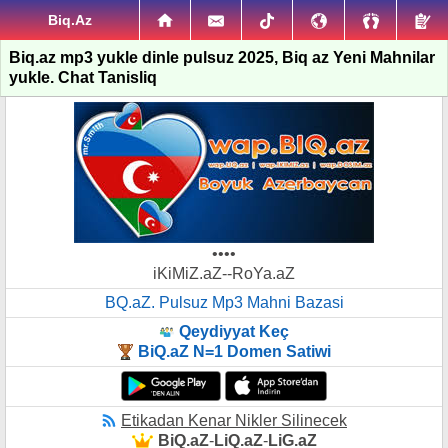
Biq.Az
Biq.az mp3 yukle dinle pulsuz 2025, Biq az Yeni Mahnilar
yukle. Chat Tanisliq
••••
iKiMiZ.aZ--RoYa.aZ
BQ.aZ. Pulsuz Mp3 Mahni Bazasi
Qeydiyyat Keç
BiQ.aZ N=1 Domen Satiwi
Etikadan Kenar Nikler Silinecek
BiQ.aZ
-
LiQ.aZ
-
LiG.aZ