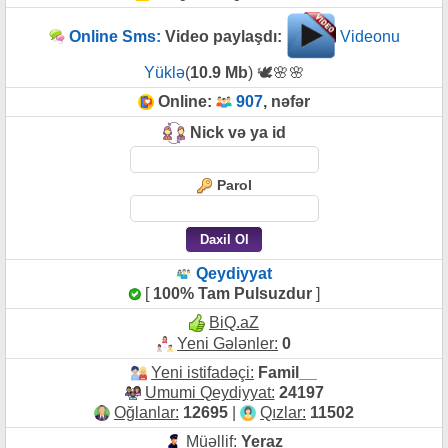
Online Sms:
Video paylaşdı:
Videonu
Yüklə
(
10.9 Mb
) 🕊️🌸🌸
Online:
907
, nəfər
Nick və ya id
Parol
Qeydiyyat
[
100% Tam Pulsuzdur
]
BiQ.aZ
Yeni Gələnler:
0
Yeni istifadəçi:
Famil__
Umumi Qeydiyyat:
24197
Oğlanlar:
12695
|
Qızlar:
11502
Müəllif:
Yeraz