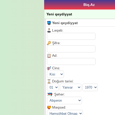
Biq.Az
Yeni qeydiyyat
Yeni qeydiyyat
Ləqəb:
Şifrə:
Ad:
Cins:
Doğum tarixi:
Şəhər:
Məqsəd: