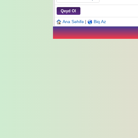
Ana Səhifə
|
Biq.Az