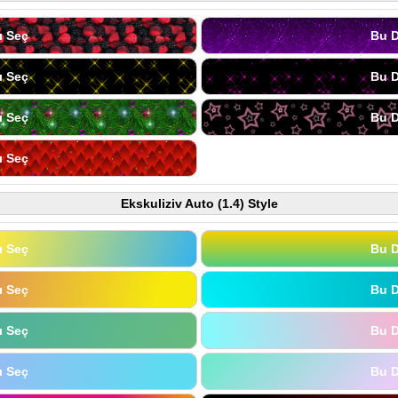
ı Seç
Bu D
ı Seç
Bu D
ı Seç
Bu D
ı Seç
Ekskuliziv Auto (1.4) Style
ı Seç
Bu D
ı Seç
Bu D
ı Seç
Bu D
ı Seç
Bu D