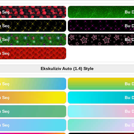
ı Seç
Bu D
ı Seç
Bu D
ı Seç
Bu D
ı Seç
Ekskuliziv Auto (1.4) Style
ı Seç
Bu D
ı Seç
Bu D
ı Seç
Bu D
ı Seç
Bu D