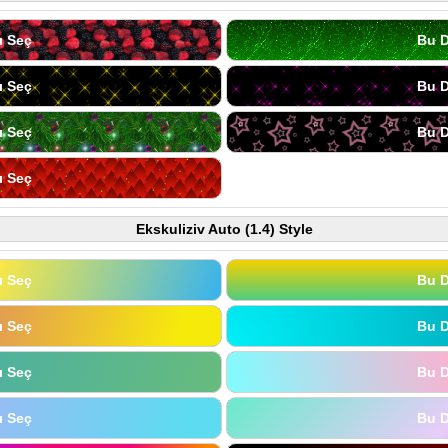
ı Seç
Bu D
ı Seç
Bu D
ı Seç
Bu D
ı Seç
Ekskuliziv Auto (1.4) Style
ı Seç
Bu D
ı Seç
Bu D
ı Seç
Bu D
ı Seç
Bu D